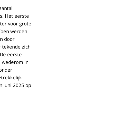
aantal
s. Het eerste
nter voor grote
 Toen werden
en door
er tekende zich
 De eerste
te wederom in
 onder
trekkelijk
in juni 2025 op