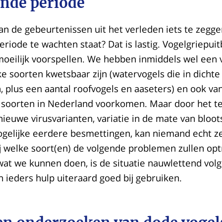
nde periode
van de gebeurtenissen uit het verleden iets te zegg
iode te wachten staat? Dat is lastig. Vogelgriepui
moeilijk voorspellen. We hebben inmiddels wel een v
e soorten kwetsbaar zijn (watervogels die in dicht
 plus een aantal roofvogels en aaseters) en ook va
soorten in Nederland voorkomen. Maar door het t
ieuwe virusvarianten, variatie in de mate van bloots
ogelijke eerdere besmettingen, kan niemand echt z
j welke soort(en) de volgende problemen zullen op
at we kunnen doen, is de situatie nauwlettend volg
ieders hulp uiteraard goed bij gebruiken.