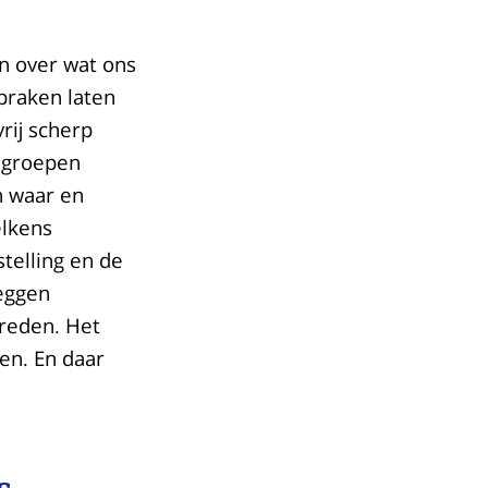
en over wat ons
tbraken laten
rij scherp
e groepen
n waar en
elkens
telling en de
eggen
treden. Het
en. En daar