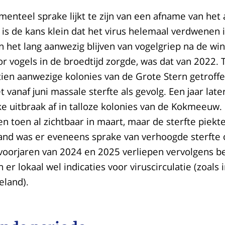
nteel sprake lijkt te zijn van een afname van het 
is de kans klein dat het virus helemaal verdwenen i
n het lang aanwezig blijven van vogelgriep na de wi
r vogels in de broedtijd zorgde, was dat van 2022.
tien aanwezige kolonies van de Grote Stern getroff
t vanaf juni massale sterfte als gevolg. Een jaar lat
ke uitbraak af in talloze kolonies van de Kokmeeuw.
n toen al zichtbaar in maart, maar de sterfte piek
maand was er eveneens sprake van verhoogde sterfte
voorjaren van 2024 en 2025 verliepen vervolgens be
n er lokaal wel indicaties voor viruscirculatie (zoals 
eland).