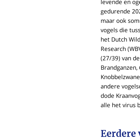
levende en og
gedurende 202
maar ook somm
vogels die tu
het Dutch Wil
Research (WBV
(27/39) van de
Brandganzen, 
Knobbelzwanen
andere vogelso
dode Kraanvoge
alle het virus 
Eerdere 