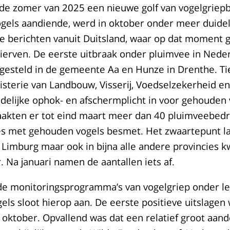
a de zomer van 2025 een nieuwe golf van vogelgrie
ogels aandiende, werd in oktober onder meer duidel
e berichten vanuit Duitsland, waar op dat moment g
tierven. De eerste uitbraak onder pluimvee in Nede
tgesteld in de gemeente Aa en Hunze in Drenthe. Ti
isterie van Landbouw, Visserij, Voedselzekerheid e
delijke ophok- en afschermplicht in voor gehouden 
akten er tot eind maart meer dan 40 pluimveebedr
ies met gehouden vogels besmet. Het zwaartepunt la
 Limburg maar ook in bijna alle andere provincies
. Na januari namen de aantallen iets af.
 de monitoringsprogramma’s van vogelgriep onder l
els sloot hierop aan. De eerste positieve uitslage
oktober. Opvallend was dat een relatief groot aan