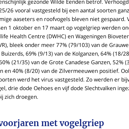
enschijnlijk gezonde Wilde Eenden betrof. Verhoogd
5/26 vooral vastgesteld bij een aantal soorten gan
ige aaseters en roofvogels bleven niet gespaard. 
ssen 1 oktober en 17 maart op vogelgriep werden o
dlife Health Centre (DWHC) en Wageningen Bioveter
R), bleek onder meer 77% (79/103) van de Grauw
 Buizerds, 69% (9/13) van de Kolganzen, 64% (18/28
60% (21/35) van de Grote Canadese Ganzen, 52% (3
 en 40% (8/20) van de Zilvermeeuwen positief. Ook
orten werd het virus vastgesteld. Zo werden er bi
l, drie dode Oehoes en vijf dode Slechtvalken inge
bij zich droegen.
voorjaren met vogelgriep