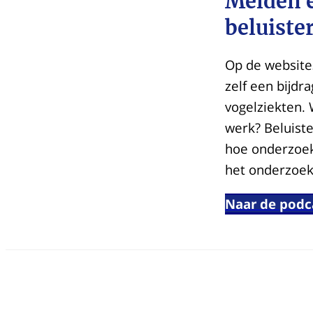
Melden 
beluiste
Op de websites
zelf een bijdr
vogelziekten. 
werk? Beluist
hoe onderzoek 
het onderzoek
Naar de podc