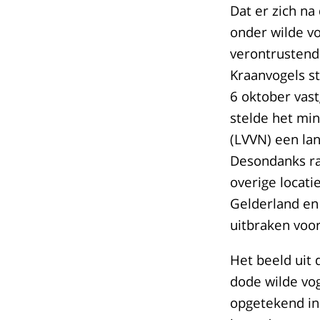
Dat er zich n
onder wilde v
verontrustend
Kraanvogels s
6 oktober vas
stelde het min
(LVVN) een lan
Desondanks ra
overige locat
Gelderland en
uitbraken voor
Het beeld uit
dode wilde vog
opgetekend in 