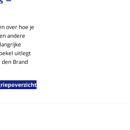
s –
en over hoe je
 en andere
langrijke
ekel uitlegt
n den Brand
griepoverzicht