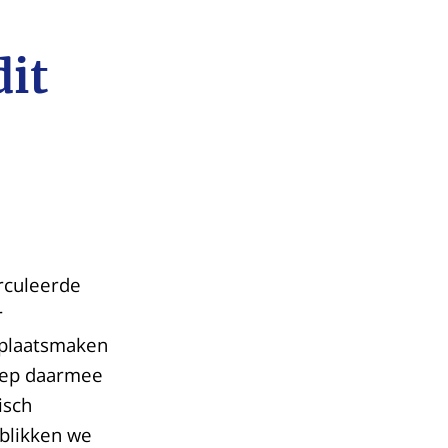
dit
irculeerde
r
 plaatsmaken
riep daarmee
isch
 blikken we