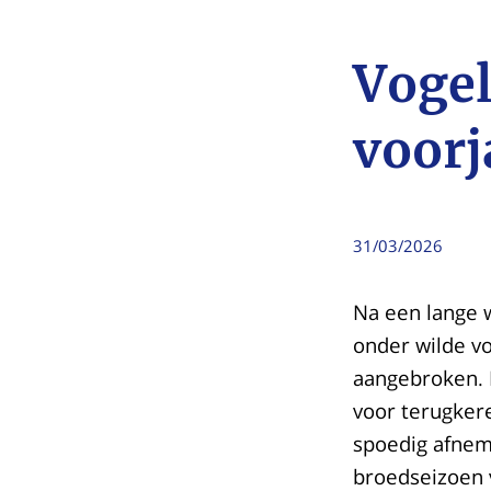
Vogel
voorj
31/03/2026
Na een lange w
onder wilde vo
aangebroken. 
voor terugker
spoedig afnem
broedseizoen v