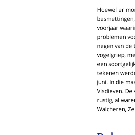
Hoewel er mome
besmettingen, 
voorjaar waari
problemen voo
negen van de 
vogelgriep, me
een soortgelij
tekenen werde
juni. In die 
Visdieven. De 
rustig, al ware
Walcheren, Ze