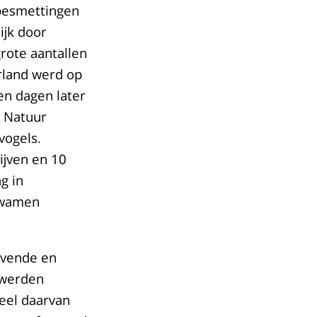
pbesmettingen
ijk door
rote aantallen
rland werd op
en dagen later
n Natuur
vogels.
ijven en 10
g in
 kwamen
evende en
n werden
deel daarvan