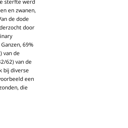
e sterfte werd
zen en zwanen,
Van de dode
nderzocht door
inary
e Ganzen, 69%
) van de
2/62) van de
 bij diverse
jvoorbeeld een
zonden, die